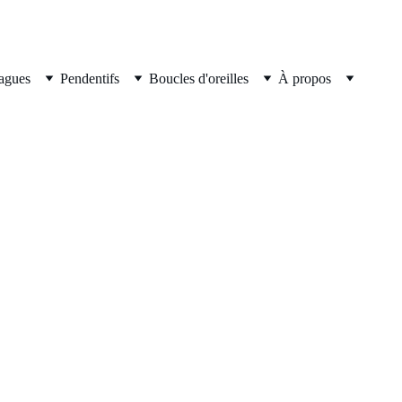
agues
Pendentifs
Boucles d'oreilles
À propos
NOS BOUCLES  D'OREILLES 
CRÉOLES     ANCIENNES & 
VINTAGE 