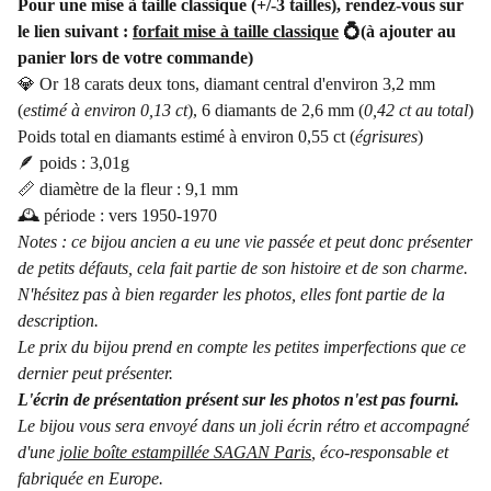
Pour une mise à taille classique (+/-3 tailles), rendez-vous sur
le lien suivant :
forfait mise à taille classique
💍(à ajouter au
panier lors de votre commande)
💎 Or 18 carats deux tons, diamant central d'environ 3,2 mm
(
estimé à environ 0,13 ct
), 6 diamants de 2,6 mm (
0,42 ct au total
)
Poids total en diamants estimé à environ 0,55 ct (
égrisures
)
🪶 poids : 3,01g
📏 diamètre de la fleur : 9,1 mm
🕰️ période : vers 1950-1970
Notes : ce bijou ancien a eu une vie passée et peut donc présenter
de petits défauts, cela fait partie de son histoire et de son charme.
N'hésitez pas à bien regarder les photos, elles font partie de la
description.
Le prix du bijou prend en compte les petites imperfections que ce
dernier peut présenter.
L'écrin de présentation présent sur les photos n'est pas fourni.
Le bijou vous sera envoyé dans un joli écrin rétro et accompagné
d'une
jolie boîte estampillée SAGAN Paris
, éco-responsable et
fabriquée en Europe.