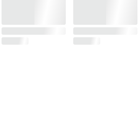
RECEVEZ NOS INVITATIONS
Inscrivez-vous à notre Lettre et recevez nos offres, actualités et articles !
Envoyer
En vous inscrivant, vous acceptez de vous 