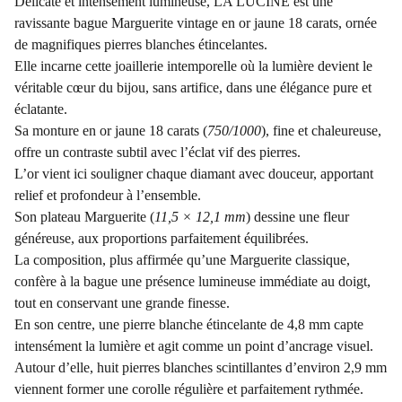
Délicate et intensément lumineuse, LA LUCINE est une
ravissante bague Marguerite vintage en or jaune 18 carats, ornée
de magnifiques pierres blanches étincelantes.
Elle incarne cette joaillerie intemporelle où la lumière devient le
véritable cœur du bijou, sans artifice, dans une élégance pure et
éclatante.
Sa monture en or jaune 18 carats (
750/1000
), fine et chaleureuse,
offre un contraste subtil avec l’éclat vif des pierres.
L’or vient ici souligner chaque diamant avec douceur, apportant
relief et profondeur à l’ensemble.
Son plateau Marguerite (
11,5 × 12,1 mm
) dessine une fleur
généreuse, aux proportions parfaitement équilibrées.
La composition, plus affirmée qu’une Marguerite classique,
confère à la bague une présence lumineuse immédiate au doigt,
tout en conservant une grande finesse.
En son centre, une pierre blanche étincelante de 4,8 mm capte
intensément la lumière et agit comme un point d’ancrage visuel.
Autour d’elle, huit pierres blanches scintillantes d’environ 2,9 mm
viennent former une corolle régulière et parfaitement rythmée.