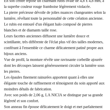
En son centre repose un charmant rubis ovale de 4,8 x 4,8 mm, à
la superbe couleur rouge framboise légèrement violacée.
La pierre précieuse dévoile de jolies nuances changeantes selon la
lumière, révélant toute la personnalité de cette création ancienne.
Le rubis est entouré d'un élégant halo composé de pierres
blanches et de diamants taille rose.
Leurs facettes anciennes diffusent une lumière douce et
scintillante, très différente de l'éclat plus vif des tailles modernes,
conférant à l'ensemble ce charme délicatement patiné propre aux
bijoux anciens.
Vue de profil, la monture révèle une ravissante corbeille ajourée
dont les découpes laissent généreusement circuler la lumière sous
les pierres.
Les épaules finement rainurées apportent quant à elles une
élégante touche de raffinement et témoignent du soin apporté aux
moindres détails de fabrication.
Avec son poids de 2,06 g, LA NICIA se distingue par sa grande
légèreté et son confort.
Son anneau fin épouse délicatement le doigt et met parfaitement