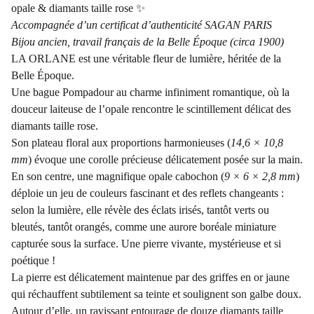
opale & diamants taille rose ✨
Accompagnée d’un certificat d’authenticité SAGAN PARIS
Bijou ancien, travail français de la Belle Époque (circa 1900)
LA ORLANE est une véritable fleur de lumière, héritée de la
Belle Époque.
Une bague Pompadour au charme infiniment romantique, où la
douceur laiteuse de l’opale rencontre le scintillement délicat des
diamants taille rose.
Son plateau floral aux proportions harmonieuses (
14,6 × 10,8
mm
) évoque une corolle précieuse délicatement posée sur la main.
En son centre, une magnifique opale cabochon (
9 × 6 × 2,8 mm
)
déploie un jeu de couleurs fascinant et des reflets changeants :
selon la lumière, elle révèle des éclats irisés, tantôt verts ou
bleutés, tantôt orangés, comme une aurore boréale miniature
capturée sous la surface. Une pierre vivante, mystérieuse et si
poétique !
La pierre est délicatement maintenue par des griffes en or jaune
qui réchauffent subtilement sa teinte et soulignent son galbe doux.
Autour d’elle, un ravissant entourage de douze diamants taille