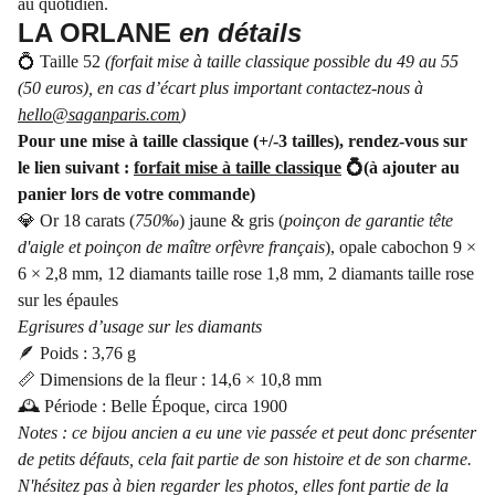
au quotidien.
LA ORLANE
en détails
💍 Taille 52
(forfait mise à taille classique possible du 49 au 55
(50 euros), en cas d’écart plus important contactez-nous à
hello@saganparis.com
)
Pour une mise à taille classique (+/-3 tailles), rendez-vous sur
le lien suivant :
forfait mise à taille classique
💍(à ajouter au
panier lors de votre commande)
💎 Or 18 carats (
750‰
) jaune & gris (
poinçon de garantie tête
d'aigle et poinçon de maître orfèvre français
), opale cabochon 9 ×
6 × 2,8 mm, 12 diamants taille rose 1,8 mm, 2 diamants taille rose
sur les épaules
Egrisures d’usage sur les diamants
🪶 Poids : 3,76 g
📏 Dimensions de la fleur : 14,6 × 10,8 mm
🕰️ Période : Belle Époque, circa 1900
Notes : ce bijou ancien a eu une vie passée et peut donc présenter
de petits défauts, cela fait partie de son histoire et de son charme.
N'hésitez pas à bien regarder les photos, elles font partie de la