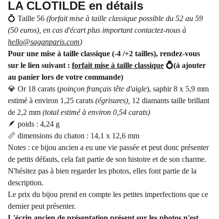
LA CLOTILDE en détails
💍 Taille 56
(forfait mise à taille classique possible du 52 au 59
(50 euros), en cas d'écart plus important contactez-nous à
hello@saganparis.com
)
Pour une mise à taille classique (-4 /+2 tailles), rendez-vous
sur le lien suivant :
forfait mise à taille classique
💍(à ajouter
au panier lors de votre commande)
💎 Or 18 carats (
poinçon français tête d'aigle
), saphir 8 x 5,9 mm
estimé à environ 1,25 carats
(égrisures),
12 diamants taille brillant
de 2,2 mm
(total estimé à environ 0,54 carats)
🪶 poids : 4,24 g
📏 dimensions du chaton : 14,1 x 12,6 mm
Notes : ce bijou ancien a eu une vie passée et peut donc présenter
de petits défauts, cela fait partie de son histoire et de son charme.
N'hésitez pas à bien regarder les photos, elles font partie de la
description.
Le prix du bijou prend en compte les petites imperfections que ce
dernier peut présenter.
L'écrin ancien de présentation présent sur les photos n'est