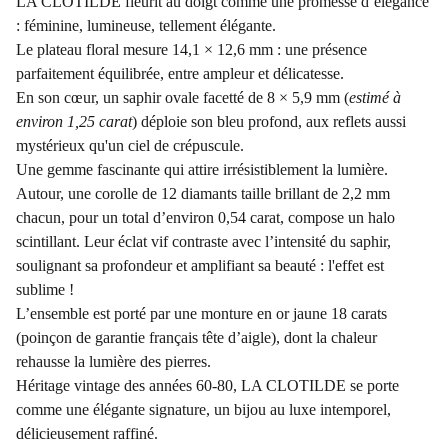
LA CLOTILDE fleurit au doigt comme une promesse d’élégance
: féminine, lumineuse, tellement élégante.
Le plateau floral mesure 14,1 × 12,6 mm : une présence
parfaitement équilibrée, entre ampleur et délicatesse.
En son cœur, un saphir ovale facetté de 8 × 5,9 mm (
estimé à
environ 1,25 carat
) déploie son bleu profond, aux reflets aussi
mystérieux qu'un ciel de crépuscule.
Une gemme fascinante qui attire irrésistiblement la lumière.
Autour, une corolle de 12 diamants taille brillant de 2,2 mm
chacun, pour un total d’environ 0,54 carat, compose un halo
scintillant. Leur éclat vif contraste avec l’intensité du saphir,
soulignant sa profondeur et amplifiant sa beauté : l'effet est
sublime !
L’ensemble est porté par une monture en or jaune 18 carats
(poinçon de garantie français tête d’aigle), dont la chaleur
rehausse la lumière des pierres.
Héritage vintage des années 60-80, LA CLOTILDE se porte
comme une élégante signature, un bijou au luxe intemporel,
délicieusement raffiné.