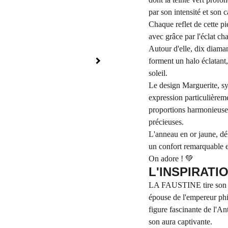
par son intensité et son 
Chaque reflet de cette pi
avec grâce par l'éclat cha
Autour d'elle, dix diamant
forment un halo éclatant,
soleil.
Le design Marguerite, sy
expression particulièreme
proportions harmonieuses,
précieuses.
L'anneau en or jaune, dél
un confort remarquable et
On adore ! 💚
L'INSPIRATI
LA FAUSTINE tire son no
épouse de l'empereur ph
figure fascinante de l'An
son aura captivante.