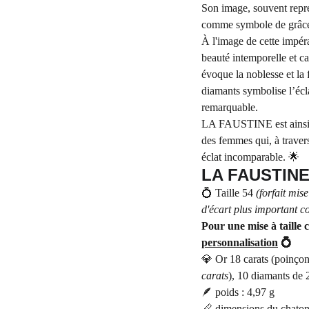
Son image, souvent représ
comme symbole de grâce 
À l'image de cette impér
beauté intemporelle et ca
évoque la noblesse et la 
diamants symbolise l’écl
remarquable.
LA FAUSTINE est ainsi un
des femmes qui, à travers 
éclat incomparable. 🌟
LA FAUSTIN
💍 Taille 54
(forfait mis
d'écart plus important c
Pour une mise à taille c
personnalisation
💍
💎 Or 18 carats (poinçon
carats
), 10 diamants de 
🪶 poids : 4,97 g
📏 dimensions du chaton