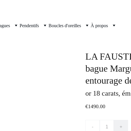
agues
Pendentifs
Boucles d'oreilles
À propos
LA FAUSTIN
bague Margu
entourage de
or 18 carats, é
€1490.00
-
+