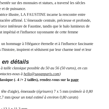
entée sur des monnaies et statues, a traversé les siècles
et de puissance.
atrice illustre, LA FAUSTINE incarne la rencontre entre
ractère affirmé. L’émeraude centrale, précieuse et profonde,
force intérieure de Faustine, tandis que le halo lumineux de
at impérial et l'influence rayonnante de cette femme
 hommage à l'élégance éternelle et à l'influence fascinante
l'histoire, inspirent et séduisent par leur charme inné et leur
E
en détails
e à taille classique possible du 50 au 56 (50 euros), en cas
ontactez-nous à
hello@saganparis.com
)
lassique (- 4 /+ 2 tailles), rendez-vous sur la
page
 tête d'aigle), émeraude
(
égrisures
)
7 x 5 mm (
estimée à 0,80
2,7 mm (
pour un total estimé à environ 0,80 carats
)
 : 13,1 x 11,3 mm