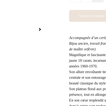
Ajouter au panier
Accompagnée d’un certi
Bijou ancien, travail fr
de maître orfèvre)
Magnifique et fascinan
jaune 18 carats, incarna
années 1960-1970.
Son allure envoûtante tie
centrale et son entourage
beauté classique du styl
Son plateau floral aux pr
présence, tout en allonge
En son cœur resplendit 
dont la teinte vert profo