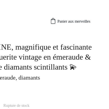
Panier aux merveilles
E, magnifique et fascinante
erite vintage en émeraude &
 diamants scintillants 💫
meraude, diamants
Rupture de stock