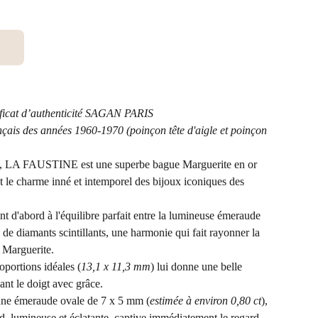
ficat d’authenticité SAGAN PARIS
ançais des années 1960-1970 (poinçon tête d'aigle et poinçon
te, LA FAUSTINE est une superbe bague Marguerite en or
nt le charme inné et intemporel des bijoux iconiques des
nt d'abord à l'équilibre parfait entre la lumineuse émeraude
 de diamants scintillants, une harmonie qui fait rayonner la
e Marguerite.
oportions idéales (
13,1 x 11,3 mm
) lui donne une belle
ant le doigt avec grâce.
une émeraude ovale de 7 x 5 mm (
estimée à environ 0,80 ct
),
nd, lumineuse et éclatante, captive immédiatement le regard