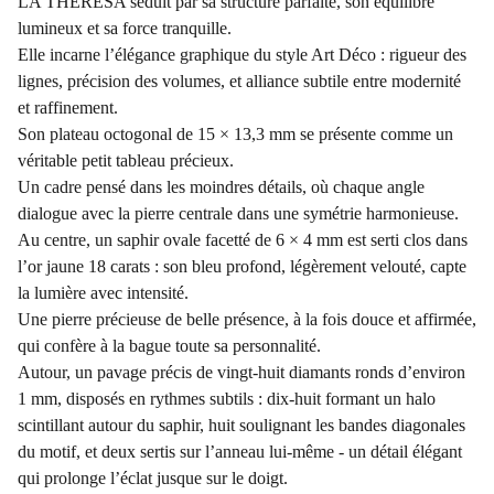
LA THERESA séduit par sa structure parfaite, son équilibre
lumineux et sa force tranquille.
Elle incarne l’élégance graphique du style Art Déco : rigueur des
lignes, précision des volumes, et alliance subtile entre modernité
et raffinement.
Son plateau octogonal de 15 × 13,3 mm se présente comme un
véritable petit tableau précieux.
Un cadre pensé dans les moindres détails, où chaque angle
dialogue avec la pierre centrale dans une symétrie harmonieuse.
Au centre, un saphir ovale facetté de 6 × 4 mm est serti clos dans
l’or jaune 18 carats : son bleu profond, légèrement velouté, capte
la lumière avec intensité.
Une pierre précieuse de belle présence, à la fois douce et affirmée,
qui confère à la bague toute sa personnalité.
Autour, un pavage précis de vingt-huit diamants ronds d’environ
1 mm, disposés en rythmes subtils : dix-huit formant un halo
scintillant autour du saphir, huit soulignant les bandes diagonales
du motif, et deux sertis sur l’anneau lui-même - un détail élégant
qui prolonge l’éclat jusque sur le doigt.