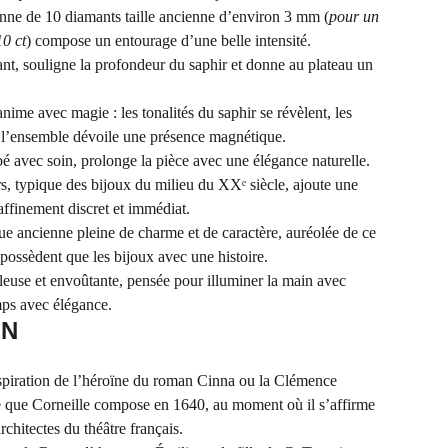
nne de 10 diamants taille ancienne d’environ 3 mm (
pour un
10 ct
) compose un entourage d’une belle intensité.
llant, souligne la profondeur du saphir et donne au plateau un
anime avec magie : les tonalités du saphir se révèlent, les
t l’ensemble dévoile une présence magnétique.
é avec soin, prolonge la pièce avec une élégance naturelle.
rs, typique des bijoux du milieu du XXᵉ siècle, ajoute une
affinement discret et immédiat.
 ancienne pleine de charme et de caractère, auréolée de ce
possèdent que les bijoux avec une histoire.
use et envoûtante, pensée pour illuminer la main avec
emps avec élégance.
ON
piration de l’héroïne du roman Cinna ou la Clémence
e que Corneille compose en 1640, au moment où il s’affirme
chitectes du théâtre français.