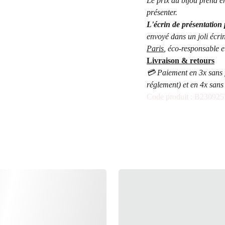
Le prix du bijou prend e
présenter.
L'écrin de présentation 
envoyé dans un joli écr
Paris
, éco-responsable e
Livraison & retours
💳 Paiement en 3x sans 
réglement) et en 4x sans
Code produit : B230925
IBLE