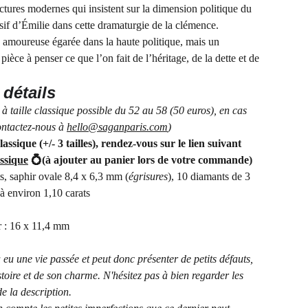
ctures modernes qui insistent sur la dimension politique du
isif d’Émilie dans cette dramaturgie de la clémence.
e amoureuse égarée dans la haute politique, mais un
ièce à penser ce que l’on fait de l’héritage, de la dette et de
 détails
e à taille classique possible du 52 au 58 (50 euros), en cas
ontactez-nous à
hello@saganparis.com
)
lassique (+/- 3 tailles), rendez-vous sur le lien suivant
assique
💍(à ajouter au panier lors de votre commande)
s, saphir ovale 8,4 x 6,3 mm (
égrisures
), 10 diamants de 3
à environ 1,10 carats
r : 16 x 11,4 mm
 eu une vie passée et peut donc présenter de petits défauts,
istoire et de son charme. N'hésitez pas à bien regarder les
de la description.