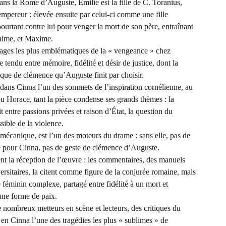
ans la Rome d’Auguste, Émilie est la fille de C. Toranius,
’empereur : élevée ensuite par celui-ci comme une fille
ourtant contre lui pour venger la mort de son père, entraînant
 aime, et Maxime.
visages les plus emblématiques de la « vengeance » chez
 tendu entre mémoire, fidélité et désir de justice, dont la
tique de clémence qu’Auguste finit par choisir.
 dans Cinna l’un des sommets de l’inspiration cornélienne, au
 Horace, tant la pièce condense ses grands thèmes : la
t entre passions privées et raison d’État, la question du
ible de la violence.
 mécanique, est l’un des moteurs du drame : sans elle, pas de
 pour Cinna, pas de geste de clémence d’Auguste.
t la réception de l’œuvre : les commentaires, des manuels
ersitaires, la citent comme figure de la conjurée romaine, mais
éminin complexe, partagé entre fidélité à un mort et
une forme de paix.
e nombreux metteurs en scène et lecteurs, des critiques du
 en Cinna l’une des tragédies les plus « sublimes » de