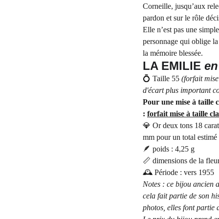
Corneille, jusqu’aux rele
pardon et sur le rôle déc
Elle n’est pas une simpl
personnage qui oblige la p
la mémoire blessée.
LA EMILIE
en
💍 Taille 55
(forfait mis
d'écart plus important c
Pour une mise à taille c
:
forfait mise à taille cl
💎 Or deux tons 18 carat
mm pour un total estimé 
🪶 poids : 4,25 g
📏 dimensions de la fleu
🕰️ Période : vers 1955
Notes : ce bijou ancien a
cela fait partie de son h
photos, elles font partie 