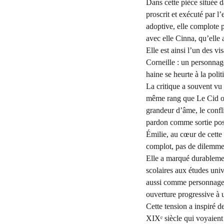
Dans cette pièce située d
proscrit et exécuté par l
adoptive, elle complote p
avec elle Cinna, qu’elle
Elle est ainsi l’un des 
Corneille : un personnage
haine se heurte à la poli
La critique a souvent vu
même rang que Le Cid ou
grandeur d’âme, le confli
pardon comme sortie poss
Émilie, au cœur de cette
complot, pas de dilemme
Elle a marqué durablemen
scolaires aux études univ
aussi comme personnage f
ouverture progressive à 
Cette tension a inspiré d
XIXᵉ siècle qui voyaient