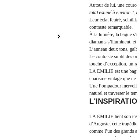
Autour de lui, une couro
total estimé à environ 1,
Leur éclat feutré, scinti
contraste remarquable.
À la lumière, la bague s'
diamants s’illuminent, e
L’anneau deux tons, galb
Le contraste subtil des o
touche d’exception, un r
LA EMILIE est une bague
charisme vintage que ne 
Une Pompadour merveille
naturel et traverser le t
L'INSPIRATI
LA EMILIE tient son ins
d’Auguste, cette tragédi
comme l’un des grands ar